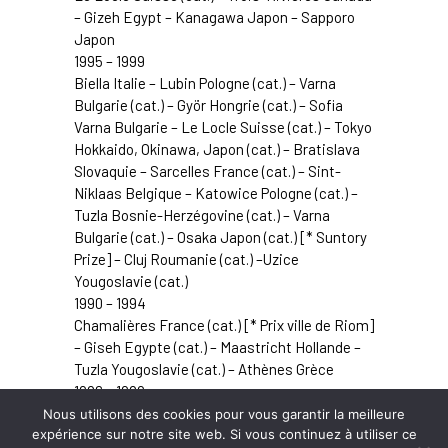
– Gizeh Egypt – Kanagawa Japon – Sapporo
Japon
1995 – 1999
Biella Italie – Lubin Pologne (cat.) – Varna
Bulgarie (cat.) – Györ Hongrie (cat.) – Sofia
Varna Bulgarie –
Le Locle
Suisse (cat.) – Tokyo
Hokkaido, Okinawa, Japon (cat.) – Bratislava
Slovaquie – Sarcelles France (cat.) – Sint-
Niklaas Belgique – Katowice Pologne (cat.) –
Tuzla Bosnie-Herzégovine (cat.) – Varna
Bulgarie (cat.) – Osaka Japon (cat.) [* Suntory
Prize] – Cluj Roumanie (cat.) –Uzice
Yougoslavie (cat.)
1990 – 1994
Chamalières France (cat.) [* Prix ville de Riom]
– Giseh Egypte (cat.) – Maastricht Hollande –
Tuzla Yougoslavie (cat.) – Athènes Grèce
1986 – 1989
Ljubljana
Yougoslavie (cat.) – Frechen RFA
Nous utilisons des cookies pour vous garantir la meilleure
expérience sur notre site web. Si vous continuez à utiliser ce
(cat.)