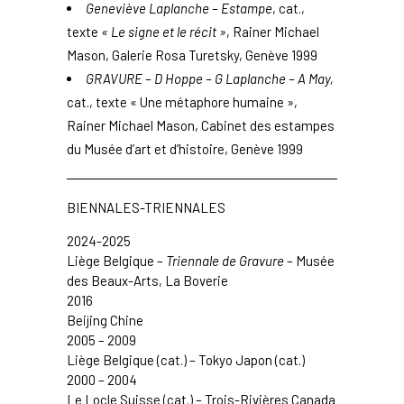
Geneviève Laplanche – Estampe
, cat.,
texte
« Le signe et le récit »
, Rainer Michael
Mason, Galerie Rosa Turetsky, Genève 1999
GRAVURE – D Hoppe – G Laplanche – A May
,
cat., texte « Une métaphore humaine »,
Rainer Michael Mason,
Cabinet des estampes
du Musée d’art et d’histoire
, Genève 1999
BIENNALES-TRIENNALES
2024-2025
Liège Belgique –
Triennale de Gravure
– Musée
des Beaux-Arts, La Boverie
2016
Beijing Chine
2005 – 2009
Liège Belgique (cat.) – Tokyo Japon (cat.)
2000 – 2004
Le Locle
Suisse (cat.) –
Trois-Rivières
Canada