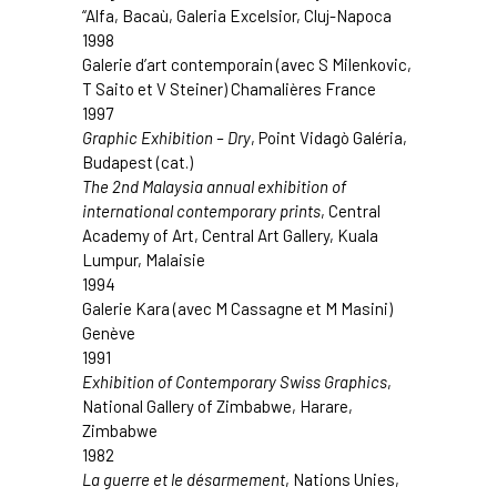
“Alfa, Bacaù
, Galeria Excelsior, Cluj-Napoca
1998
Galerie d’art contemporain
(avec S Milenkovic,
T Saito et V Steiner) Chamalières France
1997
Graphic Exhibition – Dry
, Point Vidagò Galéria,
Budapest (cat.)
The 2nd Malaysia annual exhibition of
international contemporary prints
, Central
Academy of Art, Central Art Gallery, Kuala
Lumpur, Malaisie
1994
Galerie Kara (avec M Cassagne et M Masini)
Genève
1991
Exhibition of Contemporary Swiss Graphics
,
National Gallery of Zimbabwe
, Harare,
Zimbabwe
1982
La guerre et le désarmement
,
Nations Unies
,