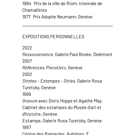
1994 Prix de la ville de Riom, triennale de
Chamalières
1977 Prix Adophe Neumann, Genève
EXPOSITIONS PERSONNELLES
2022
Ressouvenance,
Galerie Paul Bovée
, Delémont
2007
Références
,
PieceUnic, Genève
2002
Strates – E
stampes
– Stries,
Galerie Rosa
Turetsky
, Genève
1999
Gravure
avec Doris Hoppe et Agathe May,
Cabinet des estampes du Musée d’art et
d’histoire,
Genève
Estampe,
Galerie Rosa Turetsky,
Genève
1997
Centre des Ramacles, Aubières, F